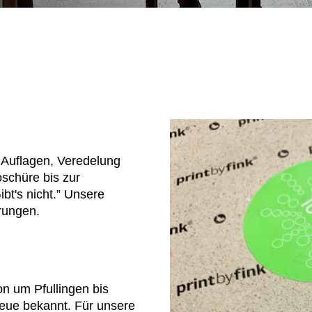
e Auflagen, Veredelung
oschüre bis zur
bt's nicht.” Unsere
erungen.
on um Pfullingen bis
reue bekannt. Für unsere