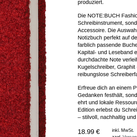
produziert.
Die NOTE:BUCH Fashion E
Schreibinstrument, sond
Accessoire. Die Auswahl
Notizbuch perfekt auf d
farblich passende Buch
Kapital- und Leseband 
durchdachte Note verleiht
Kugelschreiber, Graphit 
reibungslose Schreiberf
Erfreue dich an einem Pr
Gedanken festhält, sond
ehrt und lokale Ressou
Edition erlebst du Schr
– stilvoll, nachhaltig un
18.99 €
inkl. MwSt.
zzgl.
Versan