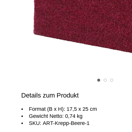
Item 1
Item 2
Item 3
Details zum Produkt
• Format (B x H): 17,5 x 25 cm
• Gewicht Netto: 0,74 kg
• SKU: ART-Krepp-Beere-1