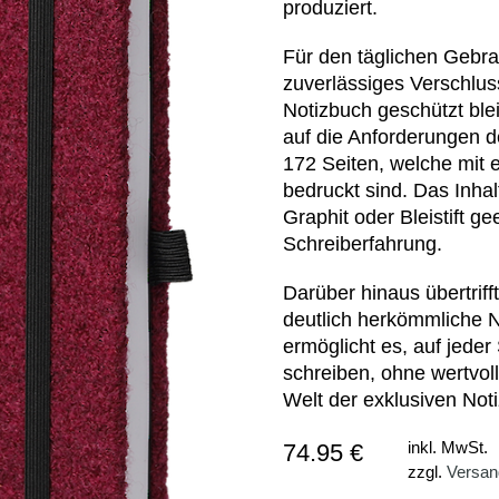
produziert.
Für den täglichen Gebra
zuverlässiges Verschluss
Notizbuch geschützt ble
auf die Anforderungen d
172 Seiten, welche mit
bedruckt sind. Das Inhalt
Graphit oder Bleistift g
Schreiberfahrung.
Darüber hinaus übertrif
deutlich herkömmliche No
ermöglicht es, auf jede
schreiben, ohne wertvol
Welt der exklusiven Noti
74.95 €
inkl. MwSt.
zzgl.
Versan